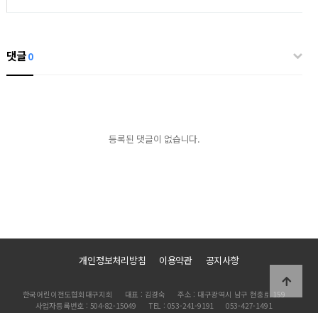
댓글
0
등록된 댓글이 없습니다.
개인정보처리방침
이용약관
공지사항
한국어린이전도협회대구지회
대표 : 김경숙
주소 : 대구광역시 남구 현충로 159
사업자등록번호 : 504-82-15049
TEL : 053-241-9191
053-427-1491
개인정보책임관리자 : 장영조
이메일 : admin@cefdaegu.org