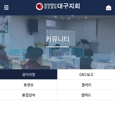
커뮤니티
공지사항
GNC보고
동영상
갤러리
통합검색
웹하드