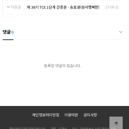
다음글
13.08.21
제 38기 TCE 1단계 간증문 - 송효원(성서행복한)
댓글
0
등록된 댓글이 없습니다.
개인정보처리방침
이용약관
공지사항
한국어린이전도협회대구지회
대표 : 김경숙
주소 : 대구광역시 남구 현충로 159