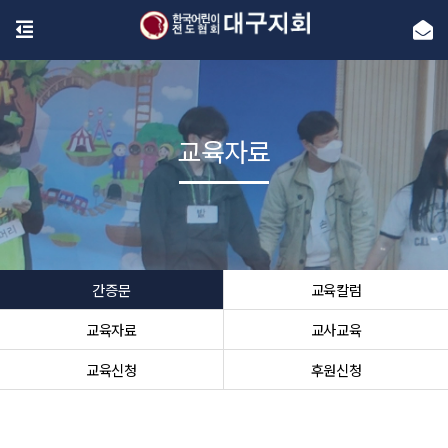
교육자료
간증문
교육칼럼
교육자료
교사교육
교육신청
후원신청