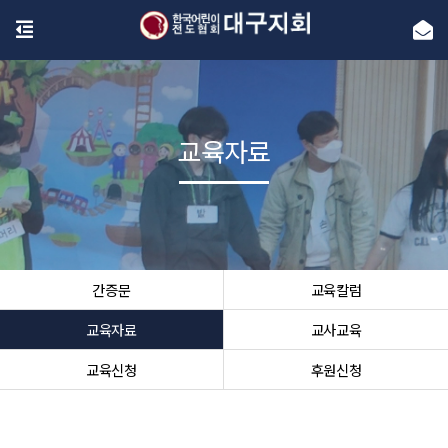
교육자료
간증문
교육칼럼
교육자료
교사교육
교육신청
후원신청