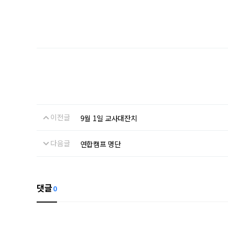
이전글
9월 1일 교사대잔치
다음글
연합캠프 명단
댓글
0