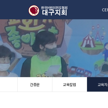
CE
대구
신
한국/
오
간증문
교육칼럼
교육자