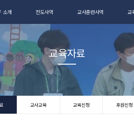
F 소개
전도사역
교사훈련사역
교
CEF란
새소식반
새소식반 강습회
인사말
3일 클럽
3일클럽 선교사훈련
교
교육자료
조직도
어린이 캠프
TCE 교사대학
교
앙성명서
어린이 대 잔치
교육지도자 전문대
교
국제CEF
학교/파티전도
절기 강습회
교
시는 길
부흥회/통신학교
우리들을 위한 파티
후
료
교사교육
교육신청
후원신청