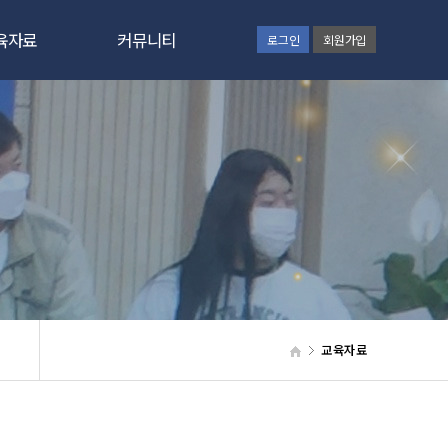
육자료
커뮤니티
로그인
회원가입
간증문
공지사항
육칼럼
GNC보고
육자료
동영상
사교육
갤러리
육신청
통합검색
원신청
웹하드
교육자료