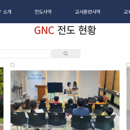
F 소개
전도사역
교사훈련사역
교
GNC
전도 현황
CEF란
새소식반
새소식반 강습회
인사말
3일 클럽
3일클럽 선교사훈련
교
조직도
어린이 캠프
TCE 교사대학
교
앙성명서
어린이 대 잔치
교육지도자 전문대
교
국제CEF
학교/파티전도
절기 강습회
교
시는 길
부흥회/통신학교
우리들을 위한 파티
후