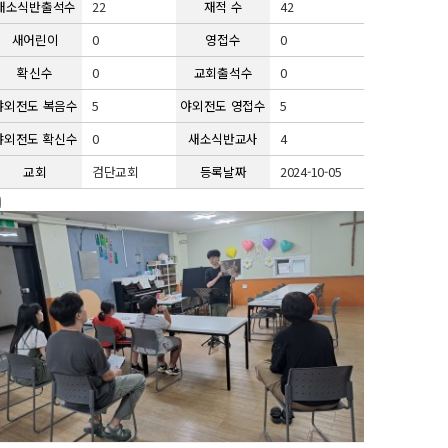
새소식반출석수
22
재적 수
42
새어린이
0
영접수
0
확신수
0
교회출석수
0
야외전도 복음수
5
야외전도 영접수
5
야외전도 확신수
0
새소식반교사
4
교회
검단교회
등록날짜
2024-10-05