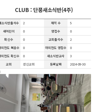
CLUB : 단풍새소식반(4주)
새소식반출석수
2
재적 수
5
새어린이
0
영접수
0
확신수
0
교회출석수
2
야외전도 복음수
0
야외전도 영접수
0
야외전도 확신수
0
새소식반교사
3
교회
성신교회
등록날짜
2024-09-30