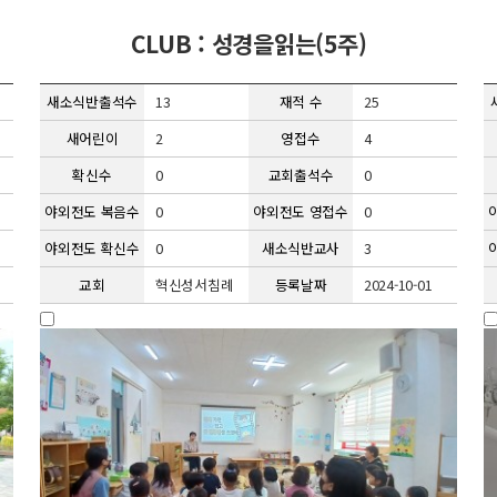
CLUB : 성경을읽는(5주)
새소식반출석수
13
재적 수
25
새어린이
2
영접수
4
확신수
0
교회출석수
0
야외전도 복음수
0
야외전도 영접수
0
야외전도 확신수
0
새소식반교사
3
교회
혁신성서침례
등록날짜
2024-10-01