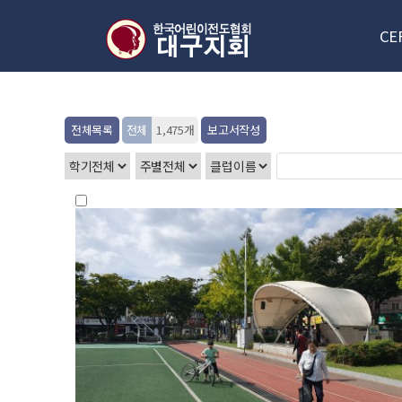
CE
대구
전체목록
전체
1,475개
보고서작성
신
한국/
오