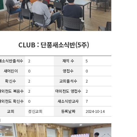
CLUB : 단풍새소식반(5주)
새소식반출석수
2
재적 수
5
새어린이
0
영접수
0
확신수
2
교회출석수
2
야외전도 복음수
2
야외전도 영접수
2
야외전도 확신수
0
새소식반교사
7
교회
성신교회
등록날짜
2024-10-14