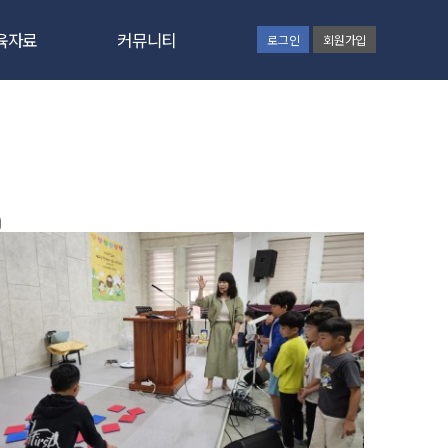
육자료
커뮤니티
로그인
회원가입
간증문
공지사항
육칼럼
GNC보고
육자료
동영상
사교육
갤러리
육신청
통합검색
원신청
웹하드