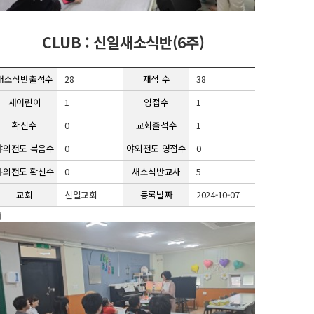
CLUB : 신일새소식반(6주)
새소식반출석수
28
재적 수
38
새어린이
1
영접수
1
확신수
0
교회출석수
1
야외전도 복음수
0
야외전도 영접수
0
야외전도 확신수
0
새소식반교사
5
교회
신일교회
등록날짜
2024-10-07