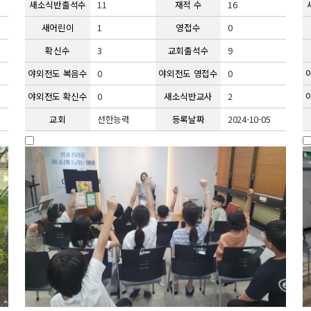
새소식반출석수
11
재적 수
16
새어린이
1
영접수
0
확신수
3
교회출석수
9
야외전도 복음수
0
야외전도 영접수
0
야외전도 확신수
0
새소식반교사
2
교회
선한능력
등록날짜
2024-10-05