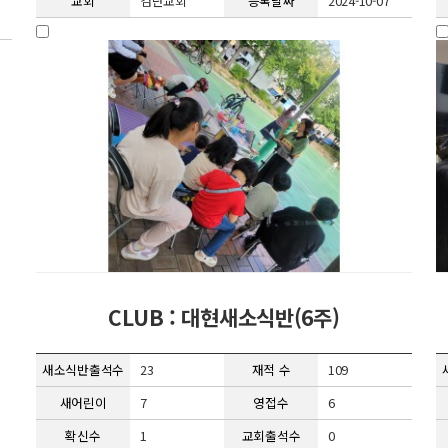
교회
검단교회
등록날짜
2024-10-07
CLUB : 대현새소식반(6주)
새소식반출석수
23
재적 수
109
새어린이
7
영접수
6
확신수
1
교회출석수
0