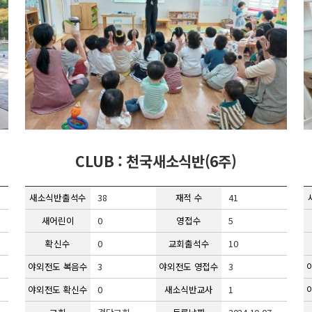
CLUB : 천국새소식반(6주)
새소식반출석수
38
재적 수
41
새어린이
0
영접수
5
확신수
0
교회출석수
10
야외전도 복음수
3
야외전도 영접수
3
야외전도 확신수
0
새소식반교사
1