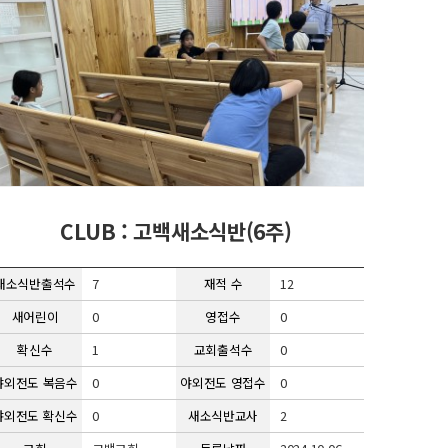
CLUB : 고백새소식반(6주)
새소식반출석수
7
재적 수
12
새어린이
0
영접수
0
확신수
1
교회출석수
0
야외전도 복음수
0
야외전도 영접수
0
야외전도 확신수
0
새소식반교사
2