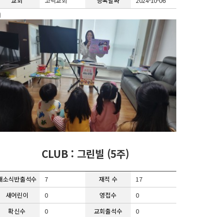
교회
고백교회
등록날짜
2024-10-06
CLUB : 그린빌 (5주)
새소식반출석수
7
재적 수
17
새어린이
0
영접수
0
확신수
0
교회출석수
0