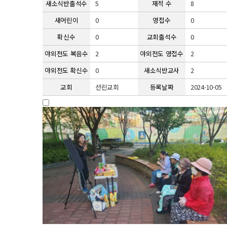
새소식반출석수
5
재적 수
8
새어린이
0
영접수
0
확신수
0
교회출석수
0
야외전도 복음수
2
야외전도 영접수
2
야외전도 확신수
0
새소식반교사
2
교회
선린교회
등록날짜
2024-10-05