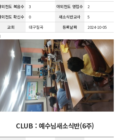
야외전도 복음수
3
야외전도 영접수
2
야외전도 확신수
0
새소식반교사
5
교회
대구칠곡
등록날짜
2024-10-05
CLUB : 예수님새소식반(6주)