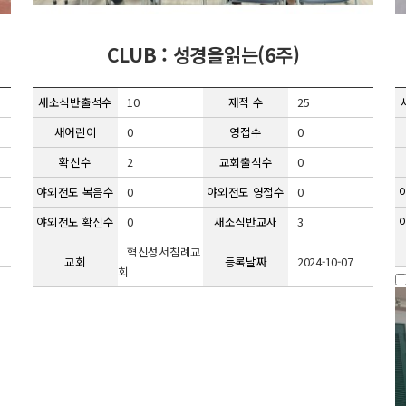
CLUB : 성경을읽는(6주)
새소식반출석수
10
재적 수
25
새어린이
0
영접수
0
확신수
2
교회출석수
0
야외전도 복음수
0
야외전도 영접수
0
야외전도 확신수
0
새소식반교사
3
혁신성서침례교
교회
등록날짜
2024-10-07
회