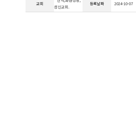
산약,화원성명,
교회
등록날짜
2024-10-07
성신교회.