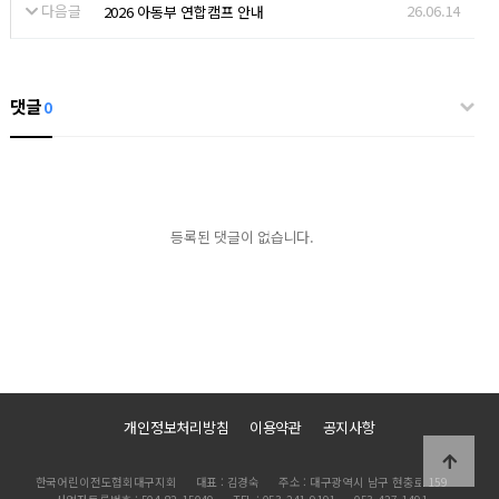
다음글
26.06.14
2026 아동부 연합캠프 안내
댓글
0
등록된 댓글이 없습니다.
개인정보처리방침
이용약관
공지사항
한국어린이전도협회대구지회
대표 : 김경숙
주소 : 대구광역시 남구 현충로 159