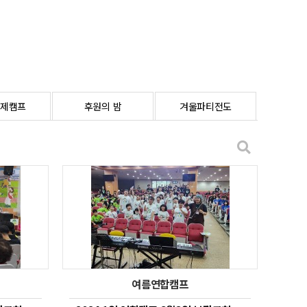
제캠프
후원의 밤
겨울파티전도
여름연합캠프