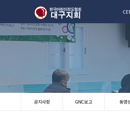
CE
대구
신
한국/
오
공지사항
GNC보고
동영