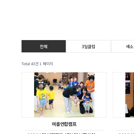
전체
3일클럽
새소
Total 43건
1 페이지
여름연합캠프