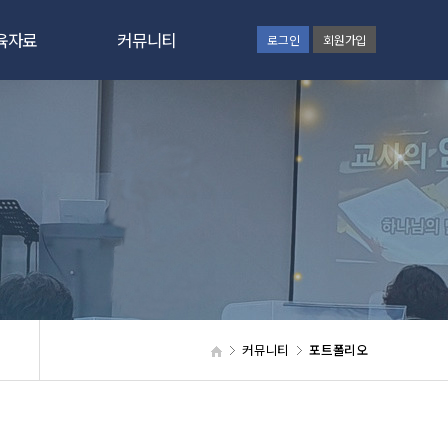
육자료
커뮤니티
로그인
회원가입
간증문
공지사항
육칼럼
GNC보고
육자료
동영상
사교육
갤러리
육신청
통합검색
원신청
웹하드
커뮤니티
포트폴리오