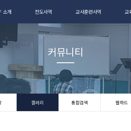
F 소개
전도사역
교사훈련사역
교
CEF란
새소식반
새소식반 강습회
인사말
3일 클럽
3일클럽 선교사훈련
교
커뮤니티
조직도
어린이 캠프
TCE 교사대학
교
앙성명서
어린이 대 잔치
교육지도자 전문대
교
국제CEF
학교/파티전도
절기 강습회
교
시는 길
부흥회/통신학교
우리들을 위한 파티
후
상
갤러리
통합검색
웹하드