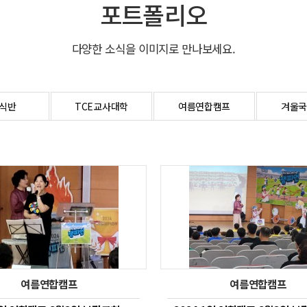
포트폴리오
다양한 소식을 이미지로 만나보세요.
식반
TCE교사대학
여름연합캠프
겨울국
여름연합캠프
여름연합캠프