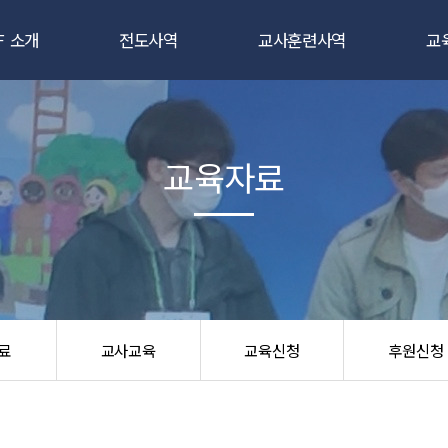
F 소개
전도사역
교사훈련사역
교
CEF란
새소식반
새소식반 강습회
인사말
3일 클럽
3일클럽 선교사훈련
교
교육자료
조직도
어린이 캠프
TCE 교사대학
교
앙성명서
어린이 대 잔치
교육지도자 전문대
교
국제CEF
학교/파티전도
절기 강습회
교
시는 길
부흥회/통신학교
우리들을 위한 파티
후
료
교사교육
교육신청
후원신청