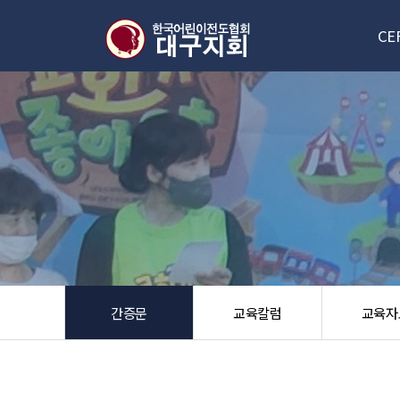
CE
대구
신
한국/
오
간증문
교육칼럼
교육자