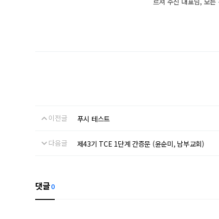
르쳐 주신 대표님, 모
이전글
푸시 테스트
다음글
제43기 TCE 1단계 간증문 (윤순미, 남부교회)
댓글
0