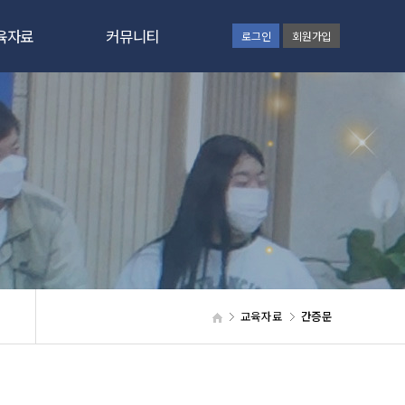
육자료
커뮤니티
로그인
회원가입
간증문
공지사항
육칼럼
GNC보고
육자료
동영상
사교육
갤러리
육신청
통합검색
원신청
웹하드
교육자료
간증문