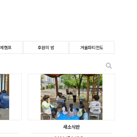
제캠프
후원의 밤
겨울파티전도
새소식반