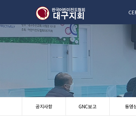
CE
대구
신
한국/
오
공지사항
GNC보고
동영