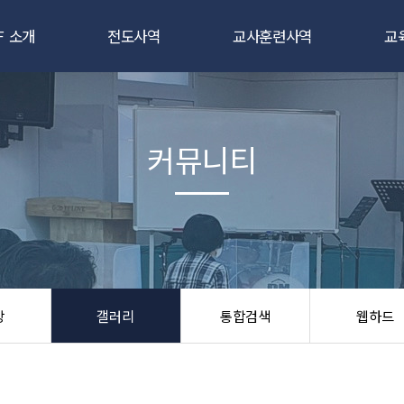
F 소개
전도사역
교사훈련사역
교
CEF란
새소식반
새소식반 강습회
인사말
3일 클럽
3일클럽 선교사훈련
교
커뮤니티
조직도
어린이 캠프
TCE 교사대학
교
앙성명서
어린이 대 잔치
교육지도자 전문대
교
국제CEF
학교/파티전도
절기 강습회
교
시는 길
부흥회/통신학교
우리들을 위한 파티
후
상
갤러리
통합검색
웹하드