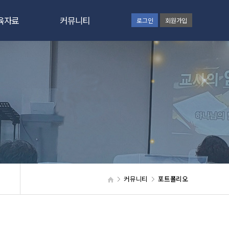
육자료
커뮤니티
로그인
회원가입
간증문
공지사항
육칼럼
GNC보고
육자료
동영상
사교육
갤러리
육신청
통합검색
원신청
웹하드
커뮤니티
포트폴리오