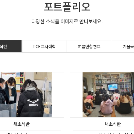
포트폴리오
다양한 소식을 이미지로 만나보세요.
식반
TCE교사대학
여름연합캠프
겨울국
새소식반
새소식반