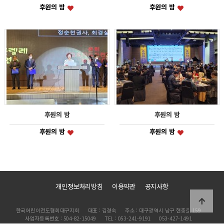
후원의 밤
후원의 밤
후원의 밤
후원의 밤
후원의 밤
후원의 밤
개인정보처리방침
이용약관
공지사항
한국어린이전도협회대구지회
대표 : 김경숙
주소 : 대구광역시 남구 현충로 159
사업자등록번호 : 504-82-15049
TEL : 053-241-9191
053-427-1491