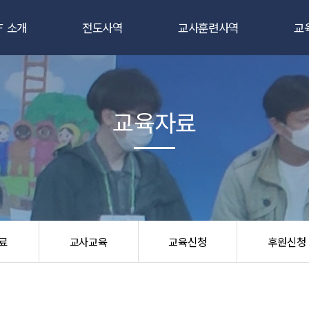
F 소개
전도사역
교사훈련사역
교
CEF란
새소식반
새소식반 강습회
인사말
3일 클럽
3일클럽 선교사훈련
교
교육자료
조직도
어린이 캠프
TCE 교사대학
교
앙성명서
어린이 대 잔치
교육지도자 전문대
교
국제CEF
학교/파티전도
절기 강습회
교
시는 길
부흥회/통신학교
우리들을 위한 파티
후
료
교사교육
교육신청
후원신청