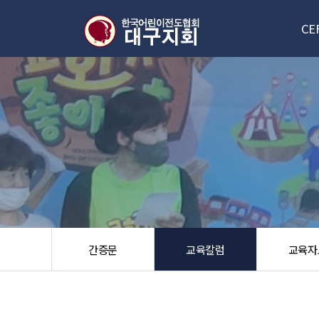
CE
대구
신
한국/
오
간증문
교육칼럼
교육자