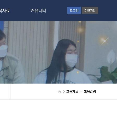
육자료
커뮤니티
로그인
회원가입
간증문
공지사항
육칼럼
GNC보고
육자료
동영상
사교육
갤러리
육신청
통합검색
원신청
웹하드
교육자료
교육칼럼