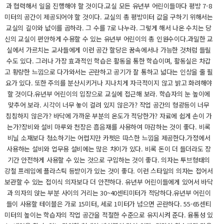
과 협력해서 일을 진행해야 할 것이다.교실 모든 유년부 어린이들마다 평방 7-8
미터의 공간이 제공되어야 할 것이다. 교실의 총 평방미터 값을 구하기 위해서는
교실의 길이와 넚이를 곱하라. 그 수를 7로 나누라. 그렇게 해서 나온 수치는 당
신의 교실이 편안하게 수용할 수 있는 유년부 어린이의 총 인원수이다.과밀한 교
실에서 가르치는 교사들에게 이런 공간 할당은 꿈속에서나 가능한 것처럼 들릴
수도 있다. 그러나 가장 효과적인 학습은 활동을 통한 학습이며, 활동실은 차갑
고 황량한 느낌으로 다가와서는 곤란하고 공기가 잘 통하고 넓다는 인상을 줄 필
요가 있다. 또한 주의를 분산시키거나 지나치게 자극적이지 않고 밝고 화려해야
할 것이다.유년부 어린이의 입장으로 교실에 접근해 보라. 학습자의 눈 높이에
맞추어 보라. 시각이 너무 놓이 걸려 있지 않은가? 작업 공간의 형광등이 너무
침침하지 않은가? 바닥에 가까운 부분의 온도가 적당한가? 자료에 쉽게 손이 가
는가?장비와 설비 마루와 천장은 흡음재를 사용하여 마감하는 것이 좋다. 비록
비닐 소재보다 청소하기는 어렵지만 카펫은 따스한 느낌을 제공한다.가정에서
사용하는 설비와 업무용 설비에는 많은 차이가 있다. 비록 돈이 더 들더라도 장
기간 안전하게 사용할 수 있는 것으로 구입하는 것이 좋다. 의자는 투브형태의
강철 프레임에 플라스틱 등받이가 있는 것이 좋다. 이런 스타일의 의자는 접어서
보관할 수 있는 접이식 의자보다 더 안전하다. 유년부 어린이들에게 있어서 바닥
과 의자의 앉는 부분 사이의 거리는 30~40센티미터가 적당하다.유년부 어린이
들이 사용할 테이블은 가로 15미터, 세로 1미터가 넘으면 곤란하다. 55-65센티
미터의 높이는 학습자의 작업 공간을 적절한 수준으로 유지시켜 준다. 융통성 있