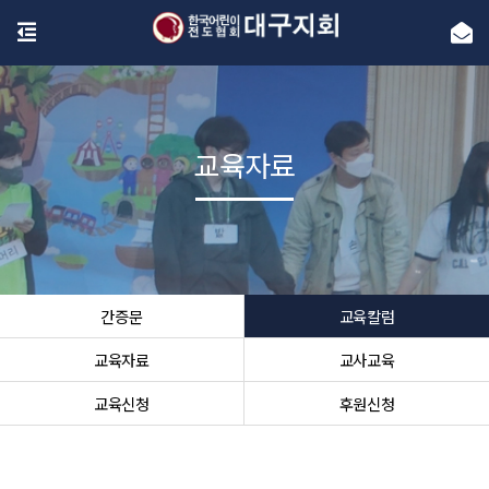
교육자료
간증문
교육칼럼
교육자료
교사교육
교육신청
후원신청