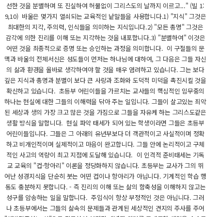
선한 것을 분별하며 또 진실하여 허물없이 그리스도의 날까지 이르고..." (빌 1:
9,10) 바울은 몇가지 열쇠되는 교육적인 낱말들을 사용합니다.1) "지식" 그것은
최대한의 지각, 주의력, 인식들을 의미하는 지식입니다.2) "모든 총명" 그것은
감각에 의한 진리를 이해 또는 지각하는 것을 내포합니다.3) "분별하여" 이것은
어떤 것을 최종적으로 증명 또는 승인하는 과정을 의미합니다. 이 구절들의 문
맥과 바울의 전체서신은 성도들이 먼저는 하나님에 대하여, 그 다음은 그들 자신
의 삶과 환경을 올바로 생각하여야 할 것을 매우 염려하고 있습니다. 그는 보다
깊은 지식과 총명과 분별이 보다 큰 사랑과 조화와 도덕적 미덕을 촉진시킬 것을
확신하고 있습니다. 초등부 어린이들을 가르치는 교사들의 핵심적인 임무중의
하나는 현실에 대한 그들의 이해력을 닦아 주는 일입니다. 그들이 살고있는 죄악
된 세상과 생의 가장 크고 많은 것을 가짐으로 그들을 자유케 하는 그리스도같은
생활 방식을 말합니다. 현실 파악 태세가 되어 있는 학생이라면 그들은 초등부
어린이들입니다. 그들은 그 아래의 유년부보다 더 객관적이고 사실적이며 정확
하고 비개인적이며 실제적이고 마음이 완고합니다. 그들 안에 논리적이고 구체
적인 사고의 역량이 최고 지점에 도달해 있습니다. 이 인격적 준비태세는 기독
교 교육의 "컵-항아리" 이론을 정당화하지 않습니다. 초등부는 교사가 그의 뛰
어난 성경지식을 단순히 붓는 어떤 컵이나 항아리가 아닙니다. 기계적인 학습 행
동도 충분하지 못합니다. - 즉 진리의 이해 또는 삶의 함축성을 이해하지 않고는
성구를 암송하는 일을 말합니다. 주입식이 항상 부정적인 것은 아닙니다. 그러
나 초등부에서는 그들의 삶속의 문제들과 관계된 세상적인 견지의 주사를 주어