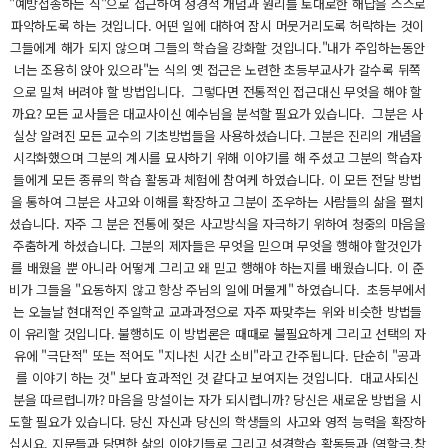
"예방접종하는 식"으로 접근하여 성경적 개념과 원리를 토대로한 해답을 스스로
파악하도록 하는 것입니다. 어떤 일에 대하여 잠시 머뭇거리도록 허락하는 것이
그들에게 해가 되지 않으며 그들의 학습을 강화할 것입니다."내가 주입하는동안
너는 조용히 앉아 있으라"는 식의 옛 접근은 노련한 초등부교사가 갈수록 뒤쪽
으로 밀쳐 버려야 할 방법입니다. 그렇다면 전통적인 접근대신 무엇을 해야 할
까요? 모든 교사들은 대교사이신 예수님을 분석할 필요가 있습니다. 그분은 사
실상 알려진 모든 교수의 기초방법들을 사용하셨습니다. 그분은 진리의 개념을
시각화했으며 그분의 계시를 묘사하기 위해 이야기를 해 주셨고 그분의 학습자
들에게 모든 종류의 학습 활동과 체험에 참여케 하였습니다. 이 모든 전달 방법
을 통하여 그분은 사고와 이해를 확장하고 그분이 조우하는 사람들의 삶을 펼치
셨습니다. 자주 그 분은 전통에 젖은 사고방식을 자극하기 위하여 청중의 마음을
주춤하게 하셨습니다. 그분의 제자들은 무엇을 믿으며 무엇을 행해야 할것인가
를 배웠을 뿐 아니라 어떻게 그리고 왜 믿고 행해야 하는지를 배웠습니다. 이 준
비가 그들을 "요동하지 않고 항상 주님의 일에 머물게" 하였습니다. 초등부에서
는 오늘날 현대적인 주일학교 교과과정으로 자주 짜맞추는 위와 비슷한 방법들
이 유리할 것입니다. 불행히도 이 방법론은 때때로 불필요하게 그리고 선택의 자
유에 "극단적" 또는 적어도 "지나친 시간 소비"라고 간주됩니다. 단순히 "공과
를 이야기 하는 것" 보다 효과적인 것 같다고 보여지는 것입니다. 대교사되신
분을 따르렵니까? 마음을 망설이는 자가 되시렵니까? 당신은 새로운 방법을 시
도할 필요가 있습니다. 당신 자신과 당신의 학생들의 사고와 영적 능력을 확장하
십시요. 지문들과 당면한 삶의 이야기들로 그리고 성경학습 활동등과 (역할극.창