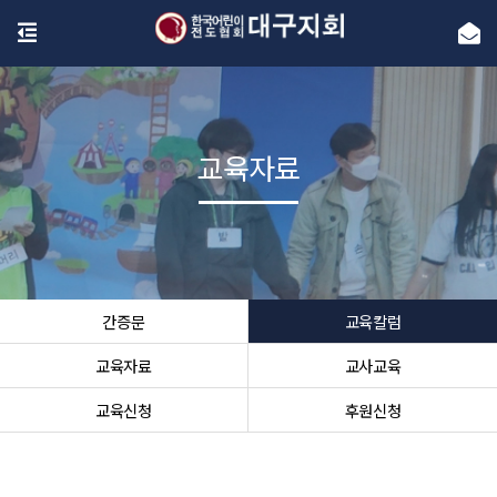
교육자료
간증문
교육칼럼
교육자료
교사교육
교육신청
후원신청