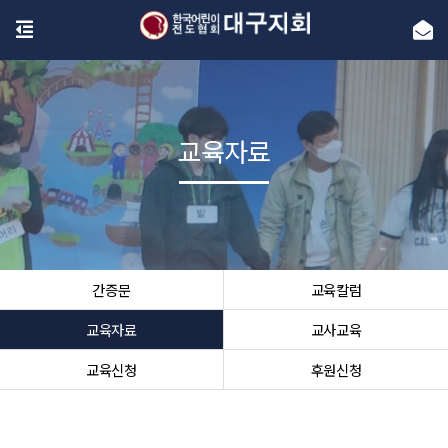
교육자료
간증문
교육칼럼
교육자료
교사교육
교육신청
후원신청