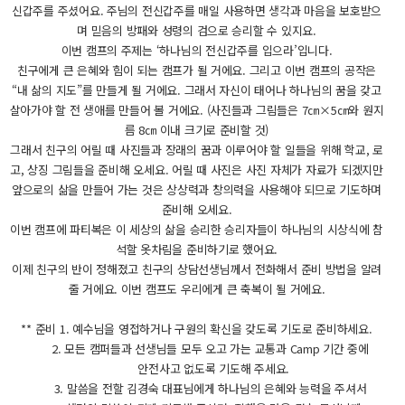
신갑주를 주셨어요. 주님의 전신갑주를 매일 사용하면 생각과 마음을 보호받으
며 믿음의 방패와 성령의 검으로 승리할 수 있지요.
이번 캠프의 주제는 ‘하나님의 전신갑주를 입으라’입니다.
친구에게 큰 은혜와 힘이 되는 캠프가 될 거에요. 그리고 이번 캠프의 공작은
“내 삶의 지도”를 만들게 될 거에요. 그래서 자신이 태어나 하나님의 꿈을 갖고
살아가야 할 전 생애를 만들어 볼 거에요. (사진들과 그림들은 7㎝×5㎝와 원지
름 8㎝ 이내 크기로 준비할 것)
그래서 친구의 어릴 때 사진들과 장래의 꿈과 이루어야 할 일들을 위해 학교, 로
고, 상징 그림들을 준비해 오세요. 어릴 때 사진은 사진 자체가 자료가 되겠지만
앞으로의 삶을 만들어 가는 것은 상상력과 창의력을 사용해야 되므로 기도하며
준비해 오세요.
이번 캠프에 파티복은 이 세상의 삶을 승리한 승리자들이 하나님의 시상식에 참
석할 옷차림을 준비하기로 했어요.
이제 친구의 반이 정해졌고 친구의 상담선생님께서 전화해서 준비 방법을 알려
줄 거에요. 이번 캠프도 우리에게 큰 축복이 될 거에요.
** 준비 1. 예수님을 영접하거나 구원의 확신을 갖도록 기도로 준비하세요.
2. 모든 캠퍼들과 선생님들 모두 오고 가는 교통과 Camp 기간 중에
안전사고 없도록 기도해 주세요.
3. 말씀을 전할 김경숙 대표님에게 하나님의 은혜와 능력을 주셔서