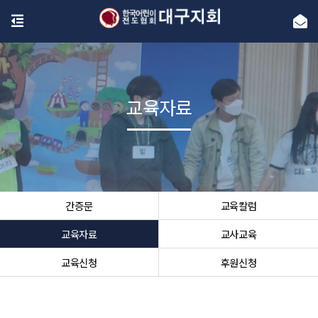
교육자료
간증문
교육칼럼
교육자료
교사교육
교육신청
후원신청